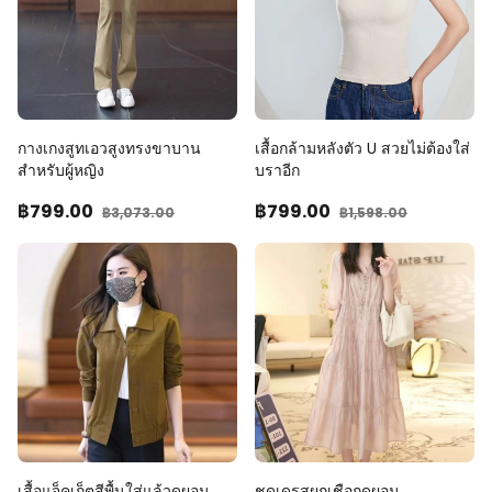
กางเกงสูทเอวสูงทรงขาบาน
เสื้อกล้ามหลังตัว U สวยไม่ต้องใส่
สำหรับผู้หญิง
บราอีก
฿799
.00
฿799
.00
฿3,073
.00
฿1,598
.00
เสื้อแจ็คเก็ตสีพื้นใส่แล้วดูผอม
ชุดเดรสผูกเชือกดูผอม