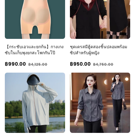
【กระชับเอวและยกก้น】กางเกง
ชุดเดรสมีฮู้ดสองชิ้นปลอมพร้อม
ซับในเก็บพุงยกสะโพกกันโป๊
ซิปสำหรับผู้หญิง
฿990
.00
฿950
.00
฿4,125
.00
฿4,750
.00