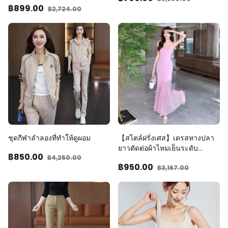
฿899
.00
฿2,724
.00
ชุดกีฬาลำลองที่ทำให้ดูผอม
【สไตล์ฝรั่งเศส】เดรสหางปลา
ยาวตัดต่อผ้าไหมเย็นระดับ
฿850
.00
฿4,250
.00
พรีเมียมทำมือ
฿950
.00
฿3,167
.00