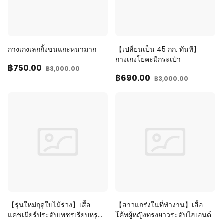
กางเกงเลกกิ้งขนแกะหนามาก
【เปลี่ยนเป็น 45 กก. ทันที】
กางเกงโยคะมีกระเป๋า
฿750
.00
฿3,000
.00
฿690
.00
฿3,000
.00
【รุ่นใหม่ฤดูใบไม้ร่วง】เสื้อ
【สาวแกร่งในที่ทำงาน】เสื้อ
แคชเมียร์ประดับเพชรเรียบหรู
โค้ทผู้หญิงทรงยาวระดับไฮเอนด์