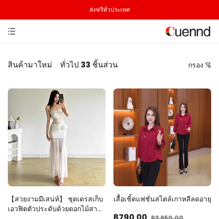
ส่งฟรีทั่วประเทศ
สินค้ามาใหม่
ทั่วไป
33
ชิ้นส่วน
กรอง
ราคา
แนะนำการเรียงลำดับ
เรียงตามราคาจากต่ำไปสูง
เรียงตามราคาจากสูงไปต่ำ
จากใหม่ไปเก่า
จากเก่าไปใหม่
【สวยงามมีเสน่ห์】 ชุดเดรสเก็บ
เสื้อเชิ้ตแฟชั่นสไตล์เกาหลีลดอายุ
เอวฟิตตัวประดับด้วยดอกไม้สาม
฿790
.00
มิติ
฿3,950
.00