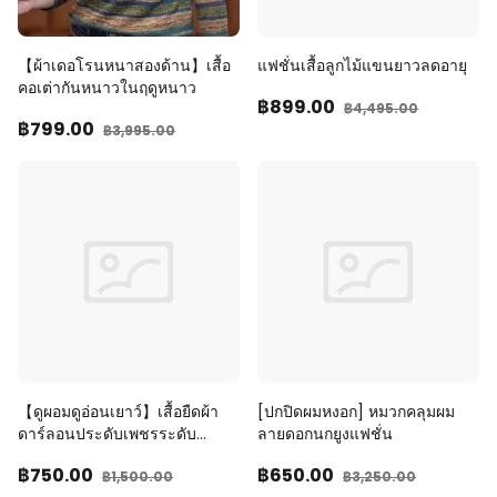
【ผ้าเดอโรนหนาสองด้าน】เสื้อ
แฟชั่นเสื้อลูกไม้แขนยาวลดอายุ
คอเต่ากันหนาวในฤดูหนาว
฿899
.00
฿4,495
.00
฿799
.00
฿3,995
.00
【ดูผอมดูอ่อนเยาว์】เสื้อยืดผ้า
[ปกปิดผมหงอก] หมวกคลุมผม
ดาร์ลอนประดับเพชรระดับ
ลายดอกนกยูงแฟชั่น
พรีเมียม
฿750
.00
฿650
.00
฿1,500
.00
฿3,250
.00