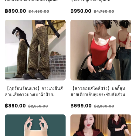
฿890
.00
฿950
.00
฿4,450
.00
฿4,750
.00
【ฤดูร้อนร้อนแรง】กางเกงยีนส์
【สาวฮอตสไตล์ฝรั่ง】บอดี้สูท
ลายเสือดาวบางเบาผ้าฝ้าย
สายเดี่ยวเก็บพุงกระชับสัดส่วน
ระบายอากาศ แมทช์ง่าย
฿850
.00
฿699
.00
฿2,656
.00
฿2,330
.00