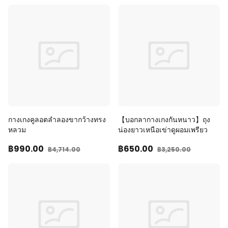
กางเกงคูลอตลำลองขากว้างทรง
【บอกลากางเกงกันหนาว】ถุง
หลวม
น่องยาวเหนือเข่าดูผอมเพรียว
฿990
.00
฿650
.00
฿4,714
.00
฿3,250
.00