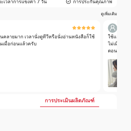
ะเวลาการแข็งค่า 7 วัน
การประกันคุณภาพ
ดูเพิ่มเติม
ก***
่อนคลายมาก เวลานั่งดูทีวีหรือนั่งอ่านหนังสือก็ใช้
ใช้แล้วรู้
เมื่อก่อนแล้วครับ
ไม่เมื่อยอี
ตอนดูทีวีห
ค่ะ.
การประเมินผลิตภัณฑ์