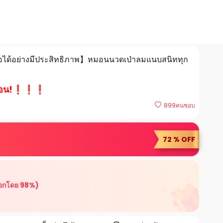
อได้อย่างมีประสิทธิภาพ】หมอนนวดเป่าลมแนบสนิททุก
ได้ก่อน!❗❗❗
899
คนชอบ
72 % OFF
ือกโดย 98%)