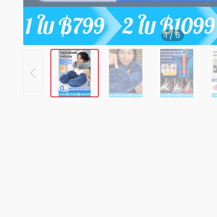
1
/
6