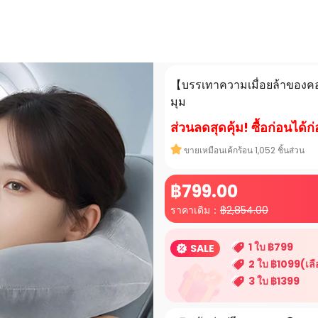
【บรรเทาความเมื่อยล้าของค
มุม
ส่วนลดสุดคุ้ม! ซื้อก่อน
ขายเหมือนเค้กร้อน
1,052
ชิ้นส่วน
฿
799
.00
ราคาเดิม：
฿
2,854.00
1 ใบ ฿799
SALE
2 ใบ ฿1099(เล
3 ใบ ฿1399