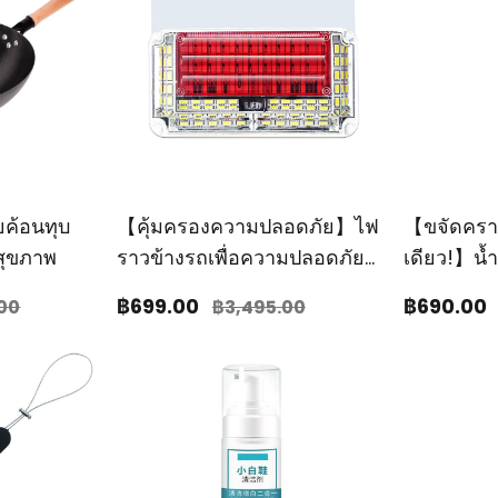
ยค้อนทุบ
【คุ้มครองความปลอดภัย】ไฟ
【ขจัดคร
อสุขภาพ
ราวข้างรถเพื่อความปลอดภัย
เดียว!】น
ในการขับขี่
สูตรเข้มข้
฿699
.00
฿690
.00
.00
฿3,495
.00