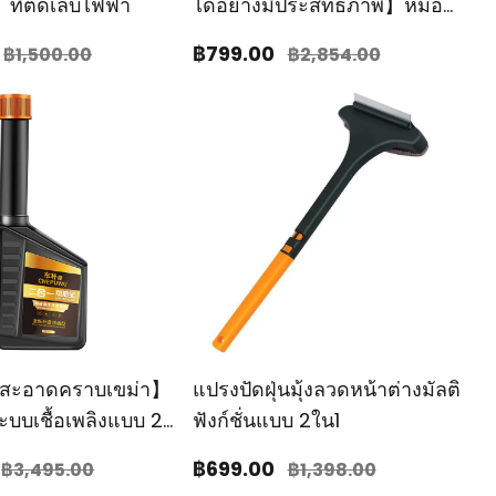
】ที่ตัดเล็บไฟฟ้า
ได้อย่างมีประสิทธิภาพ】หมอน
นวดเป่าลมแนบสนิททุกมุม
฿799
.00
฿1,500
.00
฿2,854
.00
สะอาดคราบเขม่า】
แปรงปัดฝุ่นมุ้งลวดหน้าต่างมัลติ
ะบบเชื้อเพลิงแบบ 2
ฟังก์ชั่นแบบ 2ใน1
฿699
.00
฿3,495
.00
฿1,398
.00