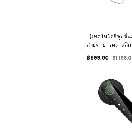
【เทคโนโลยีซูมขั้น
สายตายาวคลาสสิก
฿599
.00
฿1,198
.