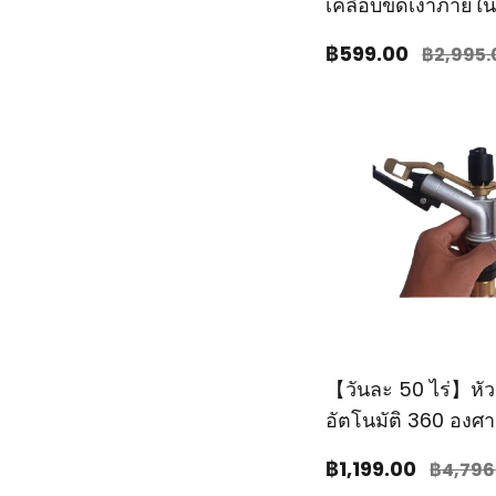
เคลือบขัดเงาภายใ
฿599
.00
฿2,995
【วันละ 50 ไร่】หัว
อัตโนมัติ 360 องศ
ทองแดง
฿1,199
.00
฿4,796