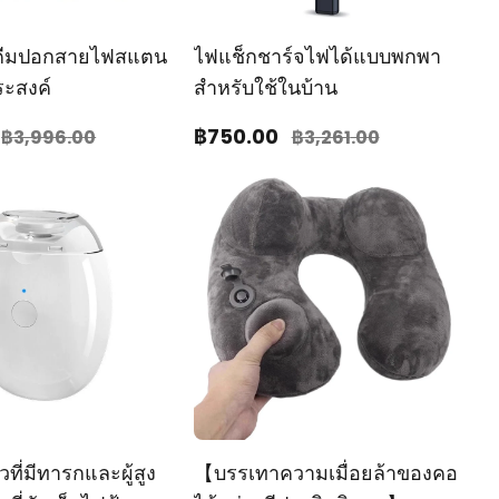
คีมปอกสายไฟสแตน
ไฟแช็กชาร์จไฟได้แบบพกพา
ะสงค์
สำหรับใช้ในบ้าน
฿750
.00
฿3,996
.00
฿3,261
.00
ี่มีทารกและผู้สูง
【บรรเทาความเมื่อยล้าของคอ