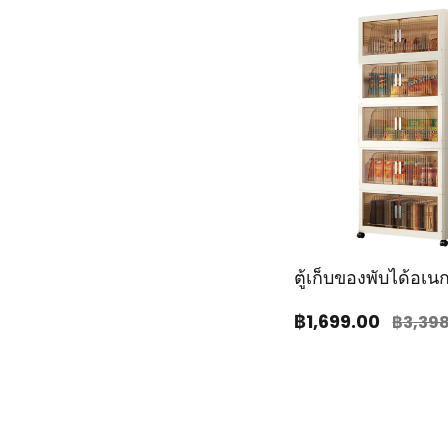
ตู้เก็บของพับได้อเ
฿1,699
.00
฿3,39