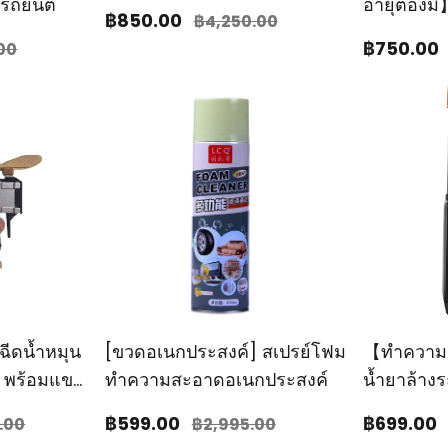
นรถยนต์
อายุต้องมี
฿850
.00
฿4,250
.00
฿750
.00
.00
ฉีดน้ำหมุน
[ขวดอเนกประสงค์] สเปรย์โฟม
【ทำความ
า พร้อมแขน
ทําความสะอาดอเนกประสงค์
น้ำยาล้างร
อิน 1
฿599
.00
฿699
.00
.00
฿2,995
.00