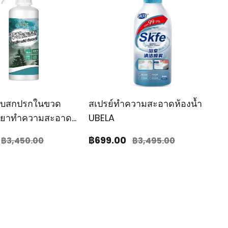
าบสกปรกในขวด
สเปรย์ทำความสะอาดห้องน้ำ
้ำยาทำความสะอาด
UBELA
น 99
฿699
.00
฿3,450
.00
฿3,495
.00