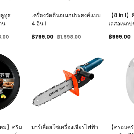
ลูทูธ
เครื่องวัดดินอเนกประสงค์แบบ
【8 in 1】
้าน
4 อิน 1
เลสอเนกปร
฿799
.00
฿999
.00
5
.00
฿1,598
.00
ใหม่】ครีม
บาร์เลื่อยโซ่เครื่องเจียรไฟฟ้า
【ครอบครัวท