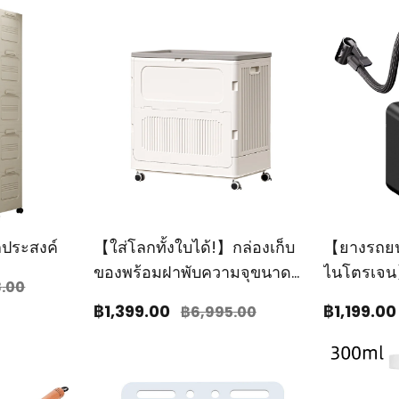
นกประสงค์
【ใส่โลกทั้งใบได้!】กล่องเก็บ
【ยางรถยนต
ของพร้อมฝาพับความจุขนาด
ไนโตรเจน】
8
.00
ใหญ่
อเนกประสง
฿1,399
.00
฿1,199
.00
฿6,995
.00